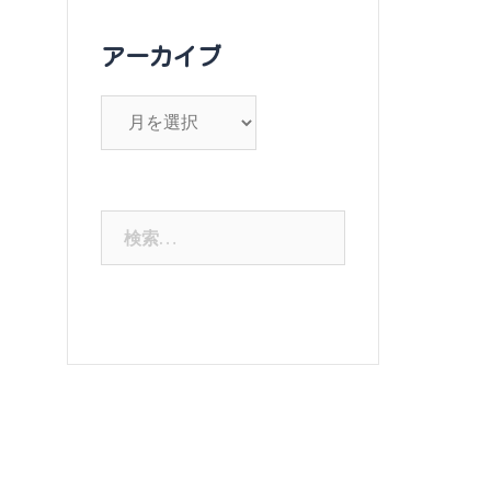
アーカイブ
ア
ー
カ
イ
検
ブ
索: