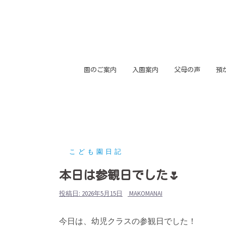
コ
ン
テ
ン
ツ
園のご案内
入園案内
父母の声
預
へ
ス
キ
ッ
プ
こども園日記
本日は参観日でした🌷
投稿日:
2026年5月15日
MAKOMANAI
今日は、幼児クラスの参観日でした！