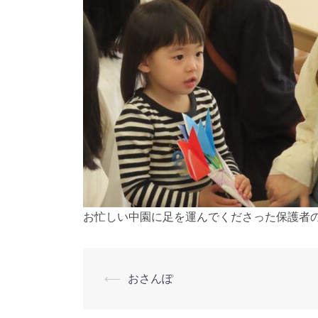
お忙しい中園に足を運んでくださった保護者の
投
⟵
おさんぽ
稿